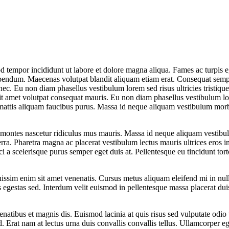
d tempor incididunt ut labore et dolore magna aliqua. Fames ac turpis e
 bibendum. Maecenas volutpat blandit aliquam etiam erat. Consequat sem
ec. Eu non diam phasellus vestibulum lorem sed risus ultricies tristique
 sit amet volutpat consequat mauris. Eu non diam phasellus vestibulum lo
is mattis aliquam faucibus purus. Massa id neque aliquam vestibulum mo
t montes nascetur ridiculus mus mauris. Massa id neque aliquam vestibul
a. Pharetra magna ac placerat vestibulum lectus mauris ultrices eros i
rci a scelerisque purus semper eget duis at. Pellentesque eu tincidunt tor
issim enim sit amet venenatis. Cursus metus aliquam eleifend mi in nulla
egestas sed. Interdum velit euismod in pellentesque massa placerat duis 
penatibus et magnis dis. Euismod lacinia at quis risus sed vulputate od
 Erat nam at lectus urna duis convallis convallis tellus. Ullamcorper eg