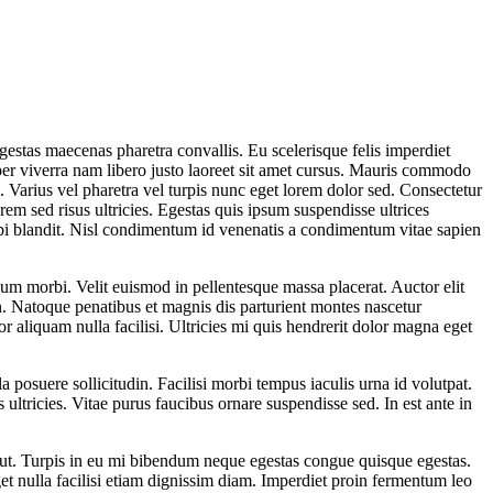
gestas maecenas pharetra convallis. Eu scelerisque felis imperdiet
per viverra nam libero justo laoreet sit amet cursus. Mauris commodo
. Varius vel pharetra vel turpis nunc eget lorem dolor sed. Consectetur
rem sed risus ultricies. Egestas quis ipsum suspendisse ultrices
rbi blandit. Nisl condimentum id venenatis a condimentum vitae sapien
um morbi. Velit euismod in pellentesque massa placerat. Auctor elit
n. Natoque penatibus et magnis dis parturient montes nascetur
tor aliquam nulla facilisi. Ultricies mi quis hendrerit dolor magna eget
 posuere sollicitudin. Facilisi morbi tempus iaculis urna id volutpat.
ultricies. Vitae purus faucibus ornare suspendisse sed. In est ante in
io ut. Turpis in eu mi bibendum neque egestas congue quisque egestas.
et nulla facilisi etiam dignissim diam. Imperdiet proin fermentum leo