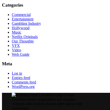
Categories
Commercial
Entertainment
Gambling Industry
Hollywood
Music
Netflix Originals
Our Thoughts
VFX
Video
Web Guide
Meta
Log in
Entries feed
Comments feed
WordPress.org
Faucibus ornare suspendisse sed nisigittis
volutpat odio facilisis mauris amet massa velit
scelerisque.