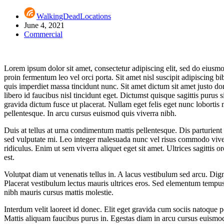
WalkingDeadLocations
June 4, 2021
Commercial
Lorem ipsum dolor sit amet, consectetur adipiscing elit, sed do eiusmo
proin fermentum leo vel orci porta. Sit amet nisl suscipit adipiscing
quis imperdiet massa tincidunt nunc. Sit amet dictum sit amet justo don
libero id faucibus nisl tincidunt eget. Dictumst quisque sagittis purus
gravida dictum fusce ut placerat. Nullam eget felis eget nunc lobort
pellentesque. In arcu cursus euismod quis viverra nibh.
Duis at tellus at urna condimentum mattis pellentesque. Dis parturien
sed vulputate mi. Leo integer malesuada nunc vel risus commodo viverr
ridiculus. Enim ut sem viverra aliquet eget sit amet. Ultrices sagittis o
est.
Volutpat diam ut venenatis tellus in. A lacus vestibulum sed arcu. Dign
Placerat vestibulum lectus mauris ultrices eros. Sed elementum tempus 
nibh mauris cursus mattis molestie.
Interdum velit laoreet id donec. Elit eget gravida cum sociis natoque 
Mattis aliquam faucibus purus in. Egestas diam in arcu cursus euismod.