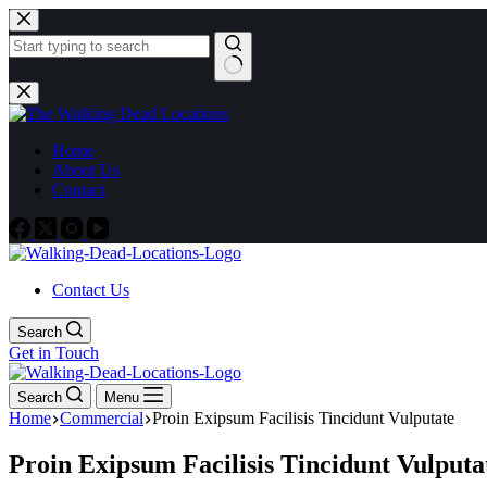
Skip
to
content
No
results
Home
About Us
Contact
Contact Us
Search
Get in Touch
Search
Menu
Home
Commercial
Proin Exipsum Facilisis Tincidunt Vulputate
Proin Exipsum Facilisis Tincidunt Vulputa