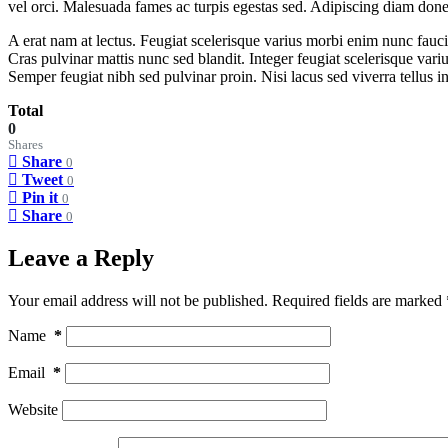
vel orci. Malesuada fames ac turpis egestas sed. Adipiscing diam donec 
A erat nam at lectus. Feugiat scelerisque varius morbi enim nunc fauci
Cras pulvinar mattis nunc sed blandit. Integer feugiat scelerisque var
Semper feugiat nibh sed pulvinar proin. Nisi lacus sed viverra tellus in
Total
0
Shares
Share
0
Tweet
0
Pin it
0
Share
0
Leave a Reply
Your email address will not be published.
Required fields are marked
Name
*
Email
*
Website